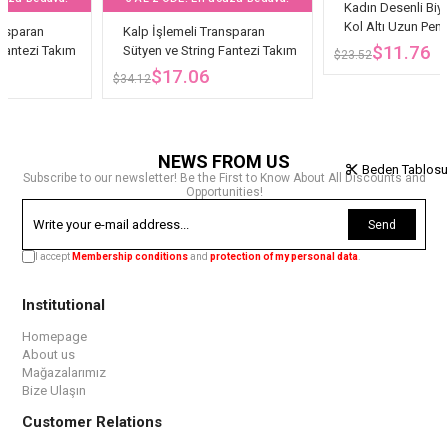
Kadın Desenli Biye Yakalı Kıs
Kol Altı Uzun Penye Anne
Kalp İşlemeli Transparan
Pijama Takım
$11.76
ım
Sütyen ve String Fantezi Takım
$23.52
$17.06
$34.12
NEWS FROM US
Beden Tablosu
Subscribe to our newsletter! Be the First to Know About All Discounts and
Opportunities!
Send
I accept
Membership conditions
and
protection of my personal data
.
Institutional
Homepage
About us
Mağazalarımız
Bize Ulaşın
Customer Relations