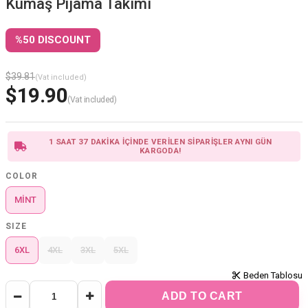
Kumaş Pijama Takımı
%
50
DISCOUNT
$39.81
(Vat included)
$19.90
(Vat included)
1 SAAT 37 DAKİKA İÇİNDE VERİLEN SİPARİŞLER AYNI GÜN
KARGODA!
COLOR
MİNT
SIZE
6XL
4XL
3XL
5XL
Beden Tablosu