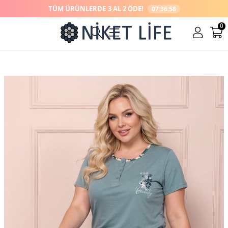
TÜM ÜRÜNLERDE
3 AL 2 ÖDE!
07:36:57
0