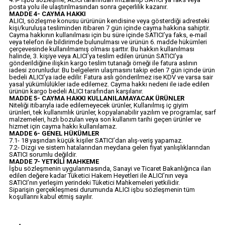
posta yolu ile ulaştırılmasından sonra geçerlilik kazanır.
MADDE 4- CAYMA HAKKI
ALICI, sözleşme konusu ürürünün kendisine veya gösterdiği adresteki
kişi/kuruluşa tesliminden itibaren 7 gün içinde cayma hakkına sahiptir.
Cayma hakkının kullanılması için bu süre içinde SATICI’ya faks, e-mail
veya telefon ile bildirimde bulunulması ve ürünün 6. madde hükümleri
çerçevesinde kullanılmamış olması şarttır. Bu hakkın kullanılması
halinde, 3. kişiye veya ALICI’ya teslim edilen ürünün SATICI’ya
gönderildiğine ilişkin kargo teslim tutanağı örneği ile fatura aslının
iadesi zorunludur. Bu belgelerin ulaşmasını takip eden 7 gün içinde ürün
bedeli ALICI’ya iade edilir. Fatura aslı gönderilmez ise KDV ve varsa sair
yasal yükümlülükler iade edilemez. Cayma hakkı nedeni ile iade edilen
ürünün kargo bedeli ALICI tarafından karşılanır.
MADDE 5- CAYMA HAKKI KULLANILAMAYACAK ÜRÜNLER
Niteliği itibarıyla iade edilemeyecek ürünler, Kullanılmış iç giyim
ürünleri, tek kullanımlık ürünler, kopyalanabilir yazılım ve programlar, sarf
malzemeleri, hızlı bozulan veya son kullanım tarihi geçen ürünler ve
hizmet için cayma hakkı kullanılamaz.
MADDE 6- GENEL HÜKÜMLER
7.1- 18 yaşından küçük kişiler SATICI’dan alış-veriş yapamaz.
7.2- Dizgi ve sistem hatalarından meydana gelen fiyat yanlışlıklarından
SATICI sorumlu değildir.
MADDE 7- YETKİLİ MAHKEME
İşbu sözleşmenin uygulanmasında, Sanayi ve Ticaret Bakanlığınca ilan
edilen değere kadar Tüketici Hakem Heyetleri ile ALICI’nın veya
SATICI’nın yerleşim yerindeki Tüketici Mahkemeleri yetkilidir.
Siparişin gerçekleşmesi durumunda ALICI işbu sözleşmenin tüm
koşullarını kabul etmiş sayılır.