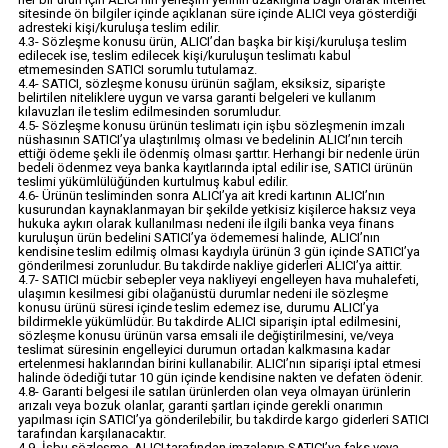
sitesinde ön bilgiler içinde açıklanan süre içinde ALICI veya gösterdiği
adresteki kişi/kuruluşa teslim edilir.
4.3- Sözleşme konusu ürün, ALICI’dan başka bir kişi/kuruluşa teslim
edilecek ise, teslim edilecek kişi/kuruluşun teslimatı kabul
etmemesinden SATICI sorumlu tutulamaz.
4.4- SATICI, sözleşme konusu ürünün sağlam, eksiksiz, siparişte
belirtilen niteliklere uygun ve varsa garanti belgeleri ve kullanım
kılavuzları ile teslim edilmesinden sorumludur.
4.5- Sözleşme konusu ürünün teslimatı için işbu sözleşmenin imzalı
nüshasının SATICI’ya ulaştırılmış olması ve bedelinin ALICI’nın tercih
ettiği ödeme şekli ile ödenmiş olması şarttır. Herhangi bir nedenle ürün
bedeli ödenmez veya banka kayıtlarında iptal edilir ise, SATICI ürünün
teslimi yükümlülüğünden kurtulmuş kabul edilir.
4.6- Ürünün tesliminden sonra ALICI’ya ait kredi kartının ALICI’nın
kusurundan kaynaklanmayan bir şekilde yetkisiz kişilerce haksız veya
hukuka aykırı olarak kullanılması nedeni ile ilgili banka veya finans
kuruluşun ürün bedelini SATICI’ya ödememesi halinde, ALICI’nın
kendisine teslim edilmiş olması kaydıyla ürünün 3 gün içinde SATICI’ya
gönderilmesi zorunludur. Bu takdirde nakliye giderleri ALICI’ya aittir.
4.7- SATICI mücbir sebepler veya nakliyeyi engelleyen hava muhalefeti,
ulaşımın kesilmesi gibi olağanüstü durumlar nedeni ile sözleşme
konusu ürünü süresi içinde teslim edemez ise, durumu ALICI’ya
bildirmekle yükümlüdür. Bu takdirde ALICI siparişin iptal edilmesini,
sözleşme konusu ürünün varsa emsali ile değiştirilmesini, ve/veya
teslimat süresinin engelleyici durumun ortadan kalkmasına kadar
ertelenmesi haklarından birini kullanabilir. ALICI’nın siparişi iptal etmesi
halinde ödediği tutar 10 gün içinde kendisine nakten ve defaten ödenir.
4.8- Garanti belgesi ile satılan ürünlerden olan veya olmayan ürünlerin
arızalı veya bozuk olanlar, garanti şartları içinde gerekli onarımın
yapılması için SATICI’ya gönderilebilir, bu takdirde kargo giderleri SATICI
tarafından karşılanacaktır.
4.9- İşbu sözleşme, ALICI tarafından imzalanıp SATICI’ya faks veya