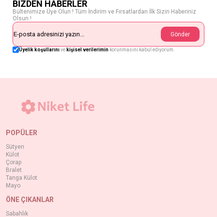
BİZDEN HABERLER
Bültenimize Üye Olun ! Tüm İndirim ve Fırsatlardan İlk Sizin Haberiniz
Olsun !
Gönder
Üyelik koşullarını
ve
kişisel verilerimin
korunmasını kabul ediyorum.
POPÜLER
Sütyen
Külot
Çorap
Bralet
Tanga Külot
Mayo
ÖNE ÇIKANLAR
Sabahlık