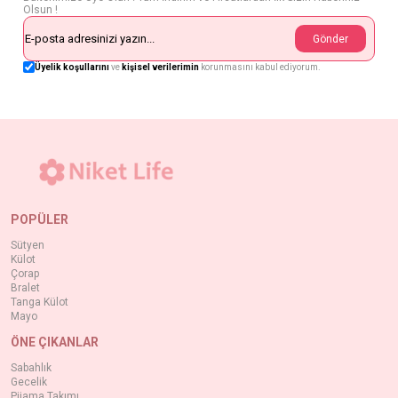
Olsun !
Gönder
Üyelik koşullarını
ve
kişisel verilerimin
korunmasını kabul ediyorum.
POPÜLER
Sütyen
Külot
Çorap
Bralet
Tanga Külot
Mayo
ÖNE ÇIKANLAR
Sabahlık
Gecelik
Pijama Takımı