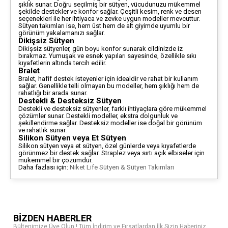
şıklık sunar. Doğru seçilmiş bir sütyen, vücudunuzu mükemmel
şekilde destekler ve konfor sağlar. Çeşitli kesim, renk ve desen
seçenekleri ile her ihtiyaca ve zevke uygun modeller mevcuttur.
Sütyen takımları ise, hem üst hem de alt giyimde uyumlu bir
görünüm yakalamanızı sağlar.
Dikişsiz Sütyen
Dikişsiz sütyenler, gün boyu konfor sunarak cildinizde iz
bırakmaz. Yumuşak ve esnek yapıları sayesinde, özellikle sıkı
kıyafetlerin altında tercih edilir.
Bralet
Bralet, hafif destek isteyenler için idealdir ve rahat bir kullanım
sağlar. Genellikle telli olmayan bu modeller, hem şıklığı hem de
rahatlığı bir arada sunar.
Destekli & Desteksiz Sütyen
Destekli ve desteksiz sütyenler, farklı ihtiyaçlara göre mükemmel
çözümler sunar. Destekli modeller, ekstra dolgunluk ve
şekillendirme sağlar. Desteksiz modeller ise doğal bir görünüm
ve rahatlık sunar.
Silikon Sütyen veya Et Sütyen
Silikon sütyen veya et sütyen, özel günlerde veya kıyafetlerde
görünmez bir destek sağlar. Straplez veya sırtı açık elbiseler için
mükemmel bir çözümdür.
Daha fazlası için:
Niket Life Sütyen & Sütyen Takımları
BİZDEN HABERLER
Bültenimize Üye Olun ! Tüm İndirim ve Fırsatlardan İlk Sizin Haberiniz