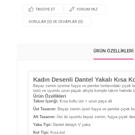
TAVSIYE ET
YORUM YAZ
SORULAR (0) VE CEVAPLAR (0)
ÜRÜN ÖZELLIKLERI
Kadın Desenli Dantel Yakalı Kısa K
Beyaz zemin üzerine fuşya ve pembe tonlarındaki çiçek buk
üstü ve uyumlu uzun paçalı altıyla komple takım halinde t
Ürün Özellikleri
Takım İçeriği:
Kısa kollu üst + uzun paça alt
Üst Tasarım:
Beyaz zemin üzeri fuşya ve pembe çiçek buke
Alt Tasarım:
Üst ile uyumlu beyaz zemin, fuşya çiçek des
Yaka Tipi:
Dantel detaylı V yaka
Kol Tipi:
Kısa kol