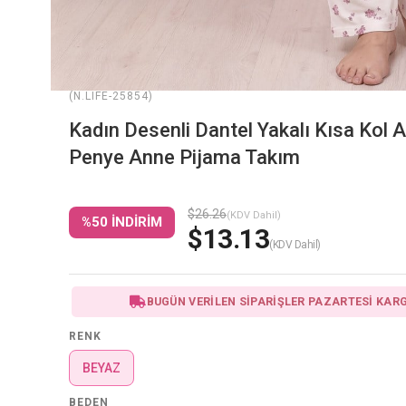
(N.LIFE-25854)
Kadın Desenli Dantel Yakalı Kısa Kol A
Penye Anne Pijama Takım
$26.26
(KDV Dahil)
%
50
İNDIRIM
$13.13
(KDV Dahil)
BUGÜN VERİLEN SİPARİŞLER PAZARTESİ KAR
RENK
BEYAZ
BEDEN