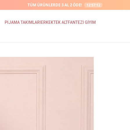
TÜM ÜRÜNLERDE
3 AL 2 ÖDE!
12:57:07
PİJAMA TAKIMLARI
ERKEK
TEK ALT
FANTEZİ GİYİM