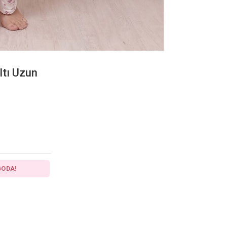
ltı Uzun
GODA!