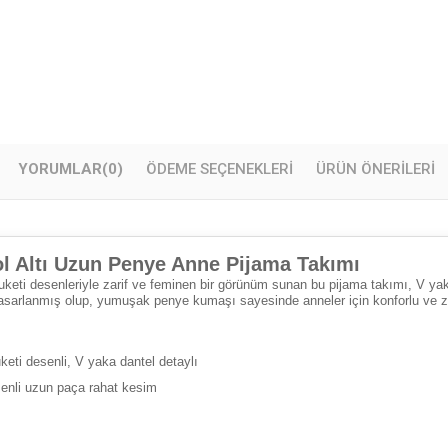
YORUMLAR
(0)
ÖDEME SEÇENEKLERI
ÜRÜN ÖNERILERI
ol Altı Uzun Penye Anne Pijama Takımı
eti desenleriyle zarif ve feminen bir görünüm sunan bu pijama takımı, V yaka 
asarlanmış olup, yumuşak penye kumaşı sayesinde anneler için konforlu ve zari
ti desenli, V yaka dantel detaylı
enli uzun paça rahat kesim