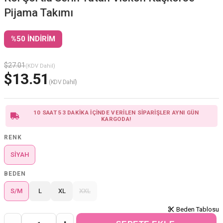
Pijama Takımı
%
50
İNDIRIM
$27.01
(KDV Dahil)
$13.51
(KDV Dahil)
10 SAAT 53 DAKİKA İÇİNDE VERİLEN SİPARİŞLER AYNI GÜN
KARGODA!
RENK
SİYAH
BEDEN
S/M
L
XL
XXL
Beden Tablosu