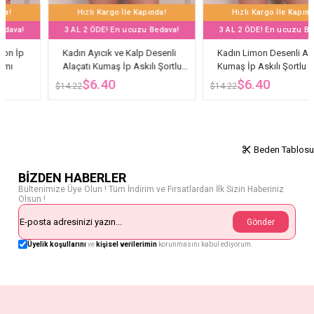
le Kapında!
Hızlı Kargo İle Kapında!
Hızlı Kargo İle
ucuzu Bedava!
3 AL 2 ÖDE! En ucuzu Bedava!
3 AL 2 ÖDE! En u
Kalp Desenli
Kadın Limon Desenli Alaçatı
Kadın Ayıcık ve K
 Askılı Şortlu
Kumaş İp Askılı Şortlu Pijama
Desenli Viskon İp 
Takımı
Pijama Takımı
$6.40
$7.11
$14.22
$14.22
Beden Tablosu
BİZDEN HABERLER
Bültenimize Üye Olun ! Tüm İndirim ve Fırsatlardan İlk Sizin Haberiniz
Olsun !
Gönder
Üyelik koşullarını
ve
kişisel verilerimin
korunmasını kabul ediyorum.