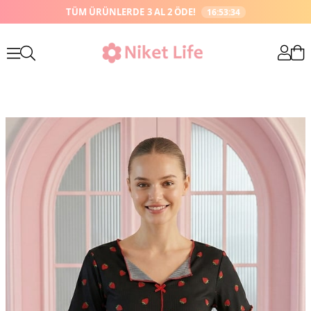
TÜM ÜRÜNLERDE
3 AL 2 ÖDE!
16:53:33