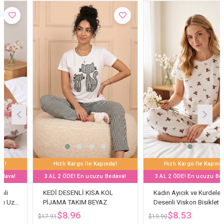
Hızlı Kargo İle Kapında!
Hızlı Kargo İle Kapında!
3 AL 2 ÖDE! En ucuzu Bedava!
3 AL 2 ÖDE! En ucuzu Bedava!
KEDİ DESENLİ KISA KOL
Kadın Ayıcık ve Kurdele
PİJAMA TAKIM BEYAZ
Desenli Viskon Bisiklet Yaka
Kısa Kol Altı Uzun Penye
$8.96
$8.53
$17.91
$19.90
Pijama Takımı