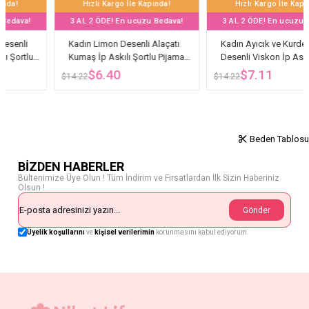
Hızlı Kargo İle Kapında!
Hızlı Kargo İle Kapında!
3 AL 2 ÖDE! En ucuzu Bedava!
3 AL 2 ÖDE! En ucuzu Bedava!
Kadın Limon Desenli Alaçatı
Kadın Ayıcık ve Kurdele
Kumaş İp Askılı Şortlu Pijama
Desenli Viskon İp Askılı Şortlu
Takımı
Pijama Takımı
$6.40
$7.11
$14.22
$14.22
Beden Tablosu
BİZDEN HABERLER
Bültenimize Üye Olun ! Tüm İndirim ve Fırsatlardan İlk Sizin Haberiniz
Olsun !
Gönder
Üyelik koşullarını
ve
kişisel verilerimin
korunmasını kabul ediyorum.