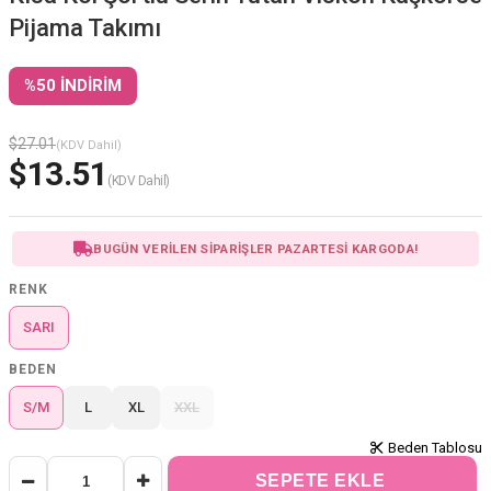
Pijama Takımı
%
50
İNDIRIM
$27.01
(KDV Dahil)
$13.51
(KDV Dahil)
BUGÜN VERİLEN SİPARİŞLER PAZARTESİ KARGODA!
RENK
SARI
BEDEN
S/M
L
XL
XXL
Beden Tablosu