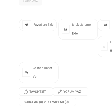
TURKUAZ
Favorilere Ekle
İstek Listeme
Ekle
F
H
Gelince Haber
Ver
TAVSIYE ET
YORUM YAZ
SORULAR (0) VE CEVAPLAR (0)