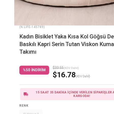
(N.LIFE-145789)
Kadın Bisiklet Yaka Kısa Kol Göğsü D
Baskılı Kapri Serin Tutan Viskon Kum
Takımı
$33.55
(KDV Dahil)
%
50
İNDIRIM
$16.78
(KDV Dahil)
15 SAAT 35 DAKİKA İÇİNDE VERİLEN SİPARİŞLER 
KARGODA!
RENK