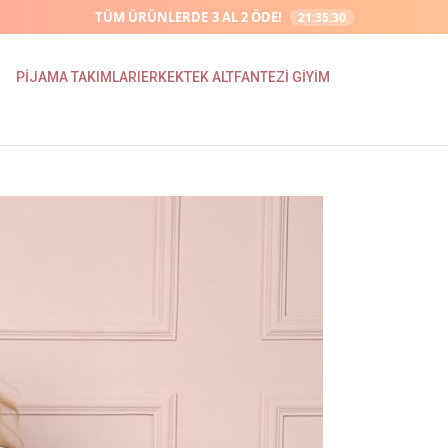
TÜM ÜRÜNLERDE
3 AL 2 ÖDE!
21:35:28
PİJAMA TAKIMLARI
ERKEK
TEK ALT
FANTEZİ GİYİM