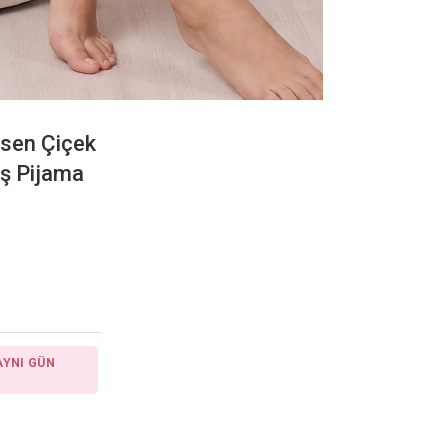
esen Çiçek
aş Pijama
AYNI GÜN